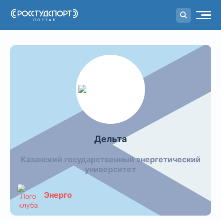
Портал
студенческого спорта
Видео команды: Дельта
Дельта
Казанский государственный энергетический
университет
Энерго