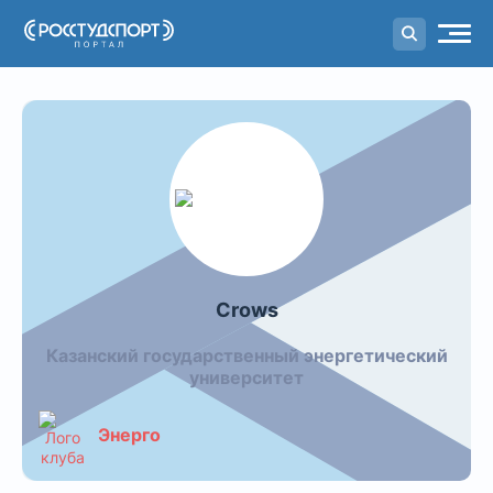
Портал
студенческого спорта
Crows
Казанский государственный энергетический
университет
Энерго