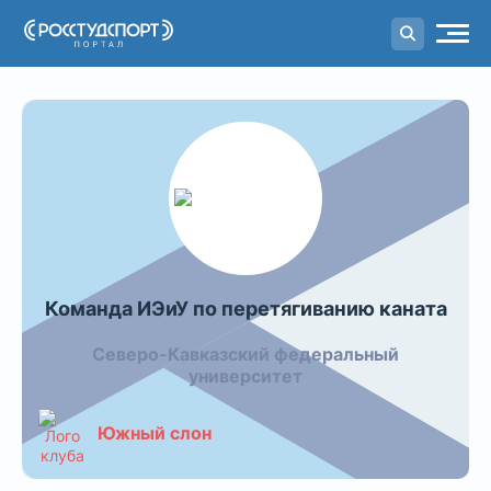
Портал
студенческого спорта
Фото команды: Команда ИЭиУ п
Команда ИЭиУ по перетягиванию каната
Северо-Кавказский федеральный
университет
Южный слон