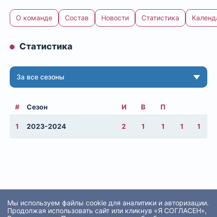
О команде
Состав
Новости
Статистика
Календ
Статистика
За все сезоны
#
Сезон
И
В
П
1
2023-2024
2
1
1
1
1
Мы используем файлы cookie для аналитики и авторизации.
Продолжая использовать сайт или кликнув «Я СОГЛАСЕН»,