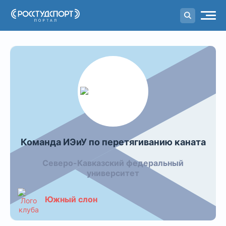
Портал
студенческого спорта
Команда ИЭиУ по перетягиванию каната
Северо-Кавказский федеральный
университет
Южный слон