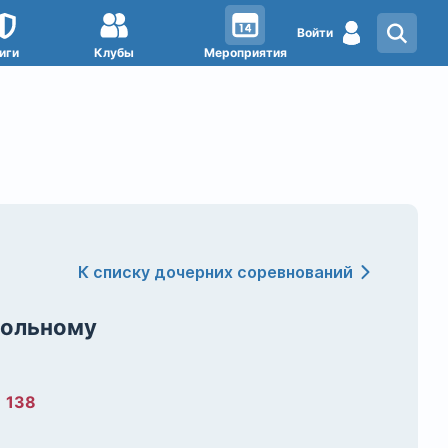
Войти
иги
Клубы
Мероприятия
К списку дочерних соревнований
тольному
:
138