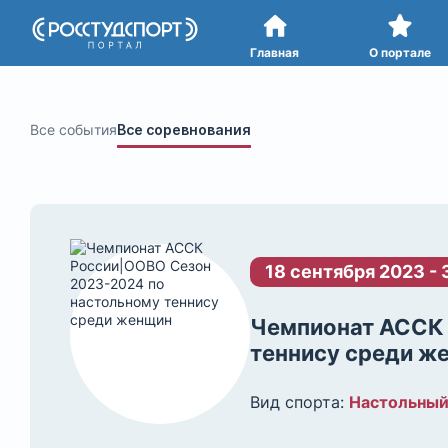
Портал
студенческого спорта
Главная
О портале
Все события
Все соревнования
18 сентября 2023 - 
Чемпионат АССК 
теннису среди ж
Вид спорта:
Настольный