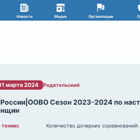
Новости
Медиа
Организации
Л
31 марта 2024
Родительский
России|ООВО Сезон 2023-2024 по нас
енщин
 теннис
Количество дочерних соревнований