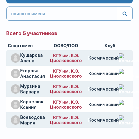
Всего
5 участников
Спортсмен
ООВО/ПОО
Клуб
Кушарова
КГУ им. К.Э.
Космический
Циолковского
Алёна
Егорова
КГУ им. К.Э.
Космический
Циолковского
Анастасия
Мурзина
КГУ им. К.Э.
Космический
Циолковского
Варвара
Корнелюк
КГУ им. К.Э.
Космический
Циолковского
Ксения
Воеводова
КГУ им. К.Э.
Космический
Циолковского
Мария