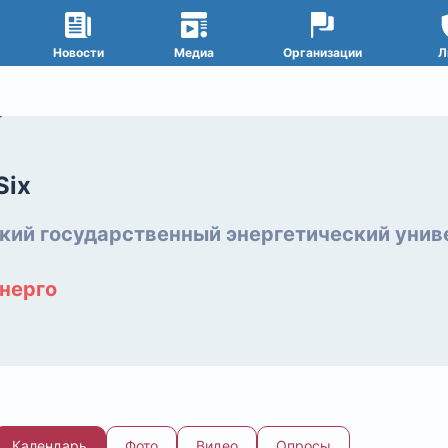
Новости
Медиа
Организации
Л
Six
кий государственный энергетический унив
нерго
Календарь
Фото
Видео
Опросы