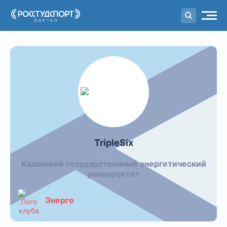
Портал
студенческого спорта
TripleSix
Казанский государственный энергетический
университет
Энерго